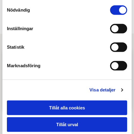
Samtyckesval
Nödvändig
Läs mer om sömnad
Inställningar
Statistik
Marknadsföring
Visa detaljer
Tillåt alla cookies
Om Ö-Viks Syservice / Atelje
Tillåt urval