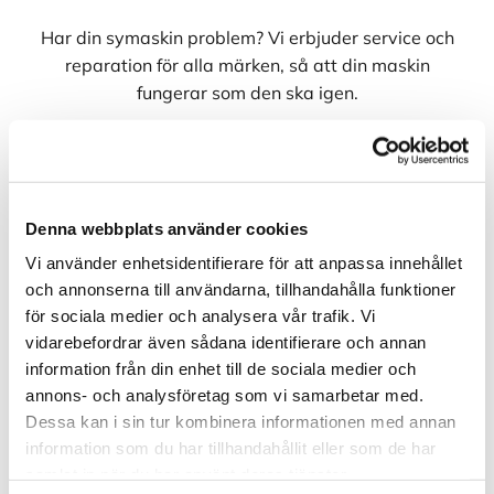
Har din symaskin problem? Vi erbjuder service och
reparation för alla märken, så att din maskin
fungerar som den ska igen.
Läs mer om service och reperation
Denna webbplats använder cookies
Vi använder enhetsidentifierare för att anpassa innehållet
och annonserna till användarna, tillhandahålla funktioner
Ändringar och sömnad
för sociala medier och analysera vår trafik. Vi
vidarebefordrar även sådana identifierare och annan
Vi utför ändringar och anpassningar av kläder och
information från din enhet till de sociala medier och
textilier, oavsett om det gäller en kavaj, ett par
annons- och analysföretag som vi samarbetar med.
jeans eller gardiner. Med vår skickliga sömmerska
Dessa kan i sin tur kombinera informationen med annan
får du alltid ett noggrant utfört arbete.
information som du har tillhandahållit eller som de har
samlat in när du har använt deras tjänster.