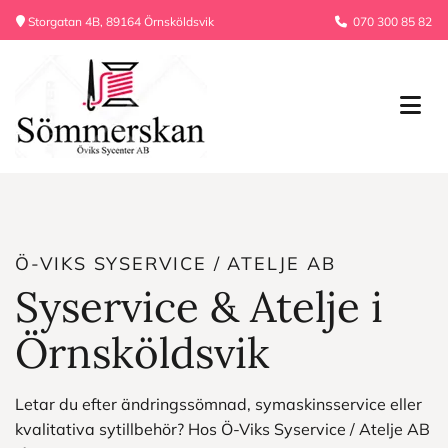
Storgatan 4B, 89164 Örnsköldsvik
070 300 85 82


Ö-VIKS SYSERVICE / ATELJE AB
Syservice & Atelje i
Örnsköldsvik
Letar du efter ändringssömnad, symaskinsservice eller
kvalitativa sytillbehör? Hos Ö-Viks Syservice / Atelje AB